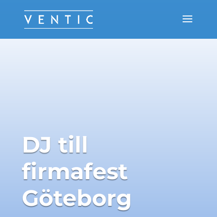
DJ till
firmafest
Göteborg