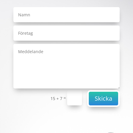
Skicka
=
15 + 7