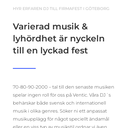
HYR ERFAREN DJ TILL FIRMAFEST I GÖTEBORG
Varierad musik &
lyhördhet är nyckeln
till en lyckad fest
70-80-90-2000 – tal till den senaste musiken
spelar ingen roll för oss på Ventic. Våra DJ´s
behärskar både svensk och internationell
musik i olika genres. Söker ni ett anpassat
musikupplägg för något speciellt ändamål
eller en viss typ av musikstil ordnar vi även