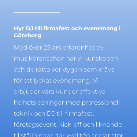
Hyr DJ till firmafest och evenemang i
Göteborg
Med över 25 års erfarenhet av
musikbranschen har vi kunskapen
och de rätta verktygen som krävs
för ett lyckat evenemang. Vi
erbjuder våra kunder effektiva
helhetslösningar med professionell
teknik och DJ till firmafest,
företagsevent, kick-off och liknande
tillställningar där kvalitén spelar stor